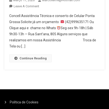
Março 17, 2026
Marcoxerife@hotmail.com
On
Leave A Comment
Troca
Concell Assistência Técnica e conserto de Celular Ponta
De
Grossa Solicite já um orçamento
(42)999635171 Ou
Tela
Clique aqui e chame no Whats
Seg-sex 9h-18h | Sáb
De
9h30-13h — Rua Sant’ana, 805 Alguns serviços que
Celular
Ponta
realizamos em nossa Assistência Troca de
Grossa
Tela ou […]
Continue Reading
Política de Cookies