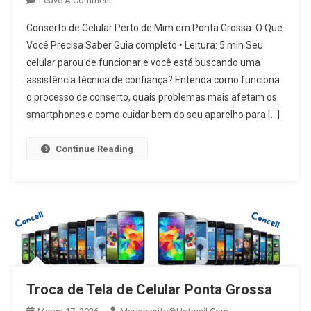
Leave A Comment
Conserto
Conserto de Celular Perto de Mim em Ponta Grossa: O Que
De
Você Precisa Saber Guia completo • Leitura: 5 min Seu
Celular
celular parou de funcionar e você está buscando uma
Perto
assistência técnica de confiança? Entenda como funciona
De
Mim
o processo de conserto, quais problemas mais afetam os
Em
smartphones e como cuidar bem do seu aparelho para […]
Ponta
Grossa
Continue Reading
Troca de Tela de Celular Ponta Grossa